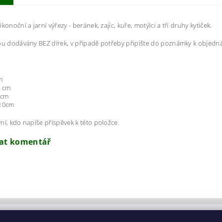
konoční a jarní výřezy - beránek, zajíc, kuře, motýlci a tři druhy kytiček.
ou dodávány BEZ dírek, v případě potřeby připište do poznámky k objedn
m
4 cm
 cm
-10cm
ní, kdo napíše příspěvek k této položce.
dat komentář