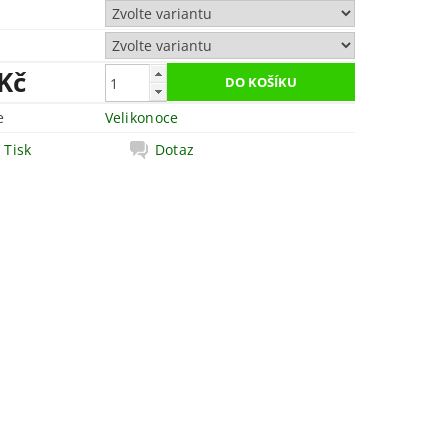
 Kč
e
Velikonoce
Tisk
Dotaz