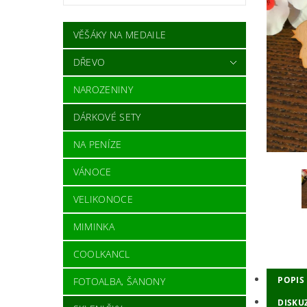
VĚŠÁKY NA MEDAILE
DŘEVO
NAROZENINY
DÁRKOVÉ SETY
NA PENÍZE
VÁNOCE
VELIKONOCE
MIMINKA
COOLKANCL
POPIS
FOTOALBA, ŠANONY
DISKU