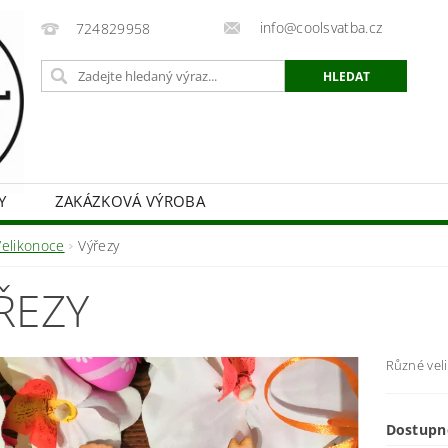
info@coolsvatba.cz
724829958
Y
ZAKÁZKOVÁ VÝROBA
Velikonoce
Výřezy
ŘEZY
Různé veli
Dostupn