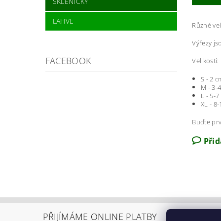
SKLENIČKY
LAHVE
Různé veli
Výřezy js
FACEBOOK
Velikosti:
S - 2 c
M - 3-
L - 5-7
XL - 8
Buďte prv
Při
PŘIJÍMÁME ONLINE PLATBY