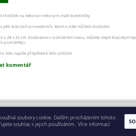
ní košíček na dekoraci nebo pro malé koledníčky.
v pěti krásných provedeních, které si dále můžete dozdobit.
6 x 28 x 33 cm, dodáváme v rozloženém stavu, můžete slepit klasickým le
do poznámky).
ní, kdo napíše příspěvek k této položce.
dat komentář
používá soubory cookie. Dalším procházením tohoto
SO
ujete souhlas s jejich používáním.. Více informací