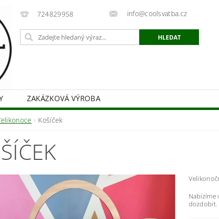
info@coolsvatba.cz
724829958
Y
ZAKÁZKOVÁ VÝROBA
Velikonoce
Košíček
ŠÍČEK
Velikonoč
Nabízíme v
dozdobit.