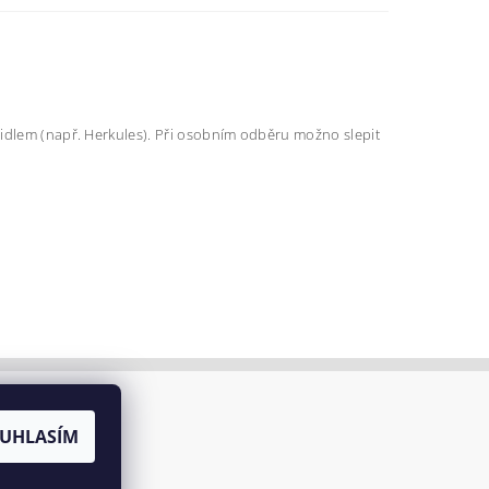
pidlem (např. Herkules). Při osobním odběru možno slepit
UHLASÍM