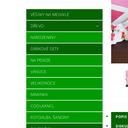
VĚŠÁKY NA MEDAILE
DŘEVO
NAROZENINY
DÁRKOVÉ SETY
NA PENÍZE
VÁNOCE
VELIKONOCE
MIMINKA
COOLKANCL
POPIS
FOTOALBA, ŠANONY
DISKU