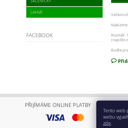
SKLENIČKY
LAHVE
Velikonoč
Nabízíme 
FACEBOOK
Rozměr: 1
(napište 
Buďte prv
Při
PŘIJÍMÁME ONLINE PLATBY
Tento web 
webu vyjadř
zde
.