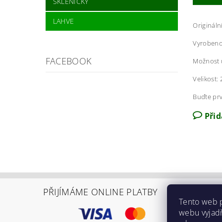
SKLENIČKY
LAHVE
Origináln
Vyrobeno 
FACEBOOK
Možnost u
Velikost: 
Buďte prv
Při
PŘIJÍMÁME ONLINE PLATBY
Tento web 
webu vyjadř