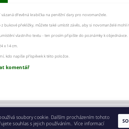
í vázaná dřevěná krabička na peněžní dary pro novomanžele.
z bukové překližky, můžete také umístit závěs, aby si novomanželé mohli
místění vlastního textu - ten prosím připište do poznámky k objednávce.
24 x 14 cm.
ní, kdo napíše příspěvek k této položce.
dat komentář
používá soubory cookie. Dalším procházením tohoto
SO
ujete souhlas s jejich používáním.. Více informací