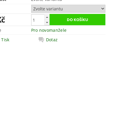
Kč
e
Pro novomanžele
Tisk
Dotaz