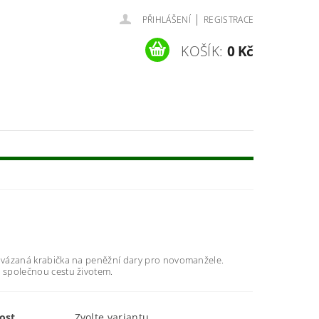
|
PŘIHLÁŠENÍ
REGISTRACE
KOŠÍK:
0 Kč
í vázaná krabička na peněžní dary pro novomanžele.
a společnou cestu životem.
ost
Zvolte variantu