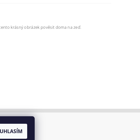
 tento krásný obrázek pověsit doma na zeď.
UHLASÍM