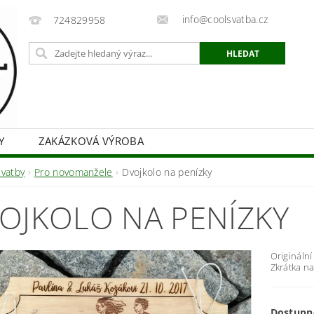
info@coolsvatba.cz
724829958
Y
ZAKÁZKOVÁ VÝROBA
Svatby
Pro novomanžele
Dvojkolo na penízky
OJKOLO NA PENÍZKY
Origináln
Zkrátka n
Dostupn