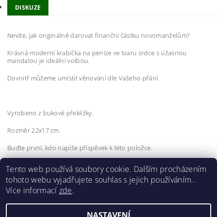
DISKUZE
Nevíte, jak originálně darovat
finanční částku novomanželům?
Krásná moderní krabička na peníze ve tvaru srdce s úžasnou
mandalou je ideální volbou.
Dovnitř můžeme umístit věnování dle Vašeho přání.
Vyrobeno z bukové překližky.
Rozměr 22x17 cm.
Buďte první, kdo napíše příspěvek k této položce.
Přidat komentář
Tento web používá soubory cookie. Dalším procházením
tohoto webu vyjadřujete souhlas s jejich používáním..
Více informací
zde
.
NASTAVENÍ