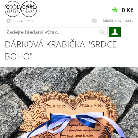
0 Kč
info@coolsvatba.cz
724829958
DÁRKOVÁ KRABIČKA "SRDCE
BOHO"