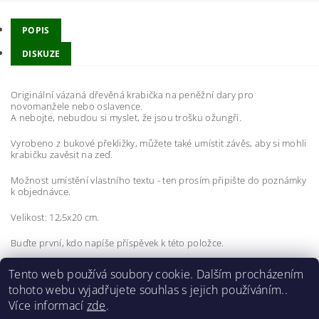
POPIS
DISKUZE
Originální vázaná dřevěná krabička na peněžní dary pro
novomanžele nebo oslavence.
A nebojte, nebudou si myslet, že jsou trošku ožungři.
Vyrobeno z bukové překližky, můžete také umístit závěs, aby si mohli
krabičku zavěsit na zeď.
Možnost umístění vlastního textu - ten prosím připište do poznámky
k objednávce.
Velikost: 12,5x20 cm.
Buďte první, kdo napíše příspěvek k této položce.
Přidat komentář
Tento web používá soubory cookie. Dalším procházením
tohoto webu vyjadřujete souhlas s jejich používáním..
Více informací
zde
.