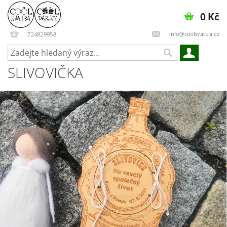
0 Kč
info@coolsvatba.cz
724829958
SLIVOVIČKA