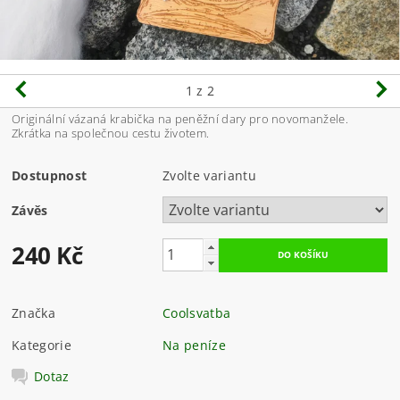
1
z 2
Originální vázaná krabička na peněžní dary pro novomanžele.
Zkrátka na společnou cestu životem.
Dostupnost
Zvolte variantu
Závěs
240 Kč
Značka
Coolsvatba
Kategorie
Na peníze
Dotaz