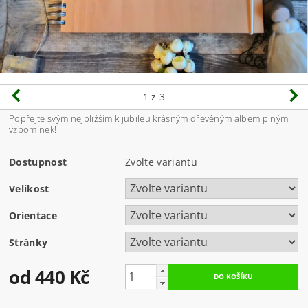
1
z 3
Popřejte svým nejbližším k jubileu krásným dřevěným albem plným
vzpomínek!
Dostupnost
Zvolte variantu
Velikost
Orientace
Stránky
od 440 Kč