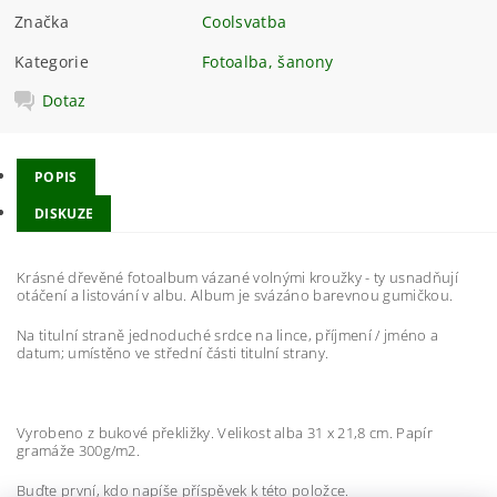
Značka
Coolsvatba
Kategorie
Fotoalba, šanony
Dotaz
POPIS
DISKUZE
Krásné dřevěné fotoalbum vázané volnými kroužky - ty usnadňují
otáčení a listování v albu. Album je svázáno barevnou gumičkou.
Na titulní straně jednoduché srdce na lince, příjmení / jméno a
datum; umístěno ve střední části titulní strany.
Vyrobeno z bukové překližky. Velikost alba 31 x 21,8 cm. Papír
gramáže 300g/m2.
Buďte první, kdo napíše příspěvek k této položce.