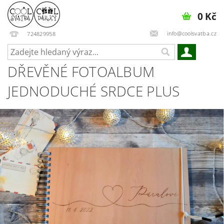
0 Kč
info@coolsvatba.cz
724829958
DŘEVĚNÉ FOTOALBUM
JEDNODUCHÉ SRDCE PLUS