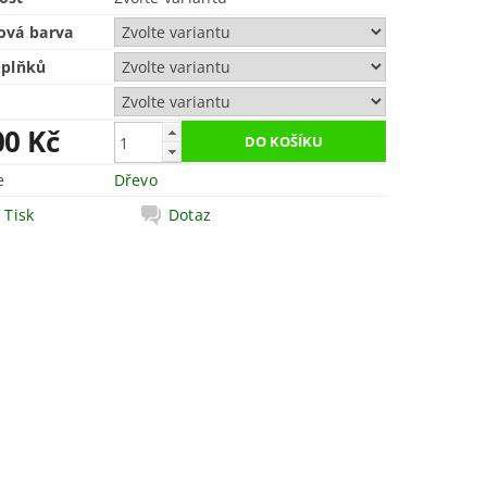
ová barva
oplňků
00 Kč
e
Dřevo
Tisk
Dotaz