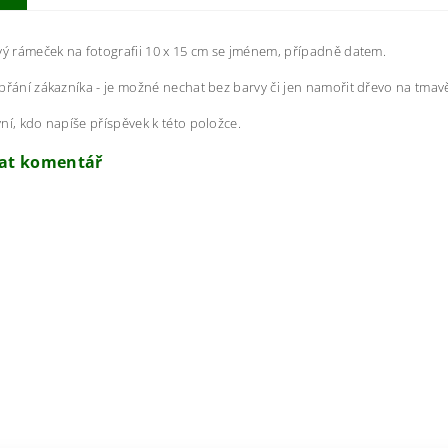
vý rámeček na fotografii 10 x 15 cm se jménem, případně datem.
přání zákazníka - je možné nechat bez barvy či jen namořit dřevo na tma
ní, kdo napíše příspěvek k této položce.
dat komentář