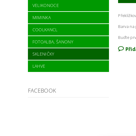
VELIKONOCE
Překližko
MIMINKA
Barva na 
COOLKANCL
Buďte prv
FOTOALBA, ŠANONY
Při
SKLENIČKY
LAHVE
FACEBOOK