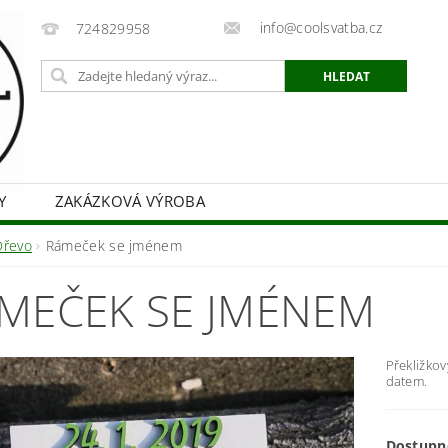
info@coolsvatba.cz
724829958
Y
ZAKÁZKOVÁ VÝROBA
Dřevo
Rámeček se jménem
MEČEK SE JMÉNEM
Překližkov
datem.
Dostupn