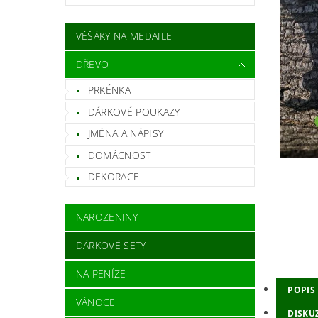
VĚŠÁKY NA MEDAILE
DŘEVO
PRKÉNKA
DÁRKOVÉ POUKAZY
JMÉNA A NÁPISY
DOMÁCNOST
DEKORACE
NAROZENINY
DÁRKOVÉ SETY
NA PENÍZE
POPIS
VÁNOCE
DISKU