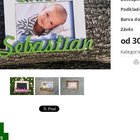
Podklad
Barva d
Závěs
od 3
Kategori
ZE