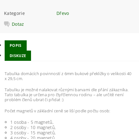
Kategorie
Dřevo
Dotaz
POPIS
DISKUZE
Tabulka domácích povinností z 6mm bukové překližky o velikosti 40
x 29,5 cm.
Tabulku je možné nalakovat různými barvami dle přání zákazníka.
Tato tabulka je určena pro čtyřčlennou rodinu – ale určitě není
problém členů ubrat či přidat :)
Počet magnetů v základní ceně se liší podle počtu osob:
1 osoba - 5 magnetů,
2 osoby - 10 magnetů,
3 osoby - 15 magnetů,
4 osoby - 20 magnetů,