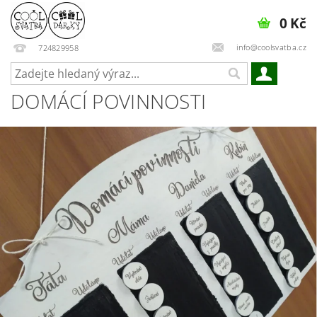
0 Kč
info@coolsvatba.cz
724829958
DOMÁCÍ POVINNOSTI