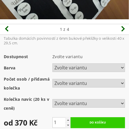
1
z 4
Tabulka domácích povinností z 6mm bukové překližky o velikosti 40 x
29,5 cm.
Dostupnost
Zvolte variantu
Barva
Počet osob / přídavná
kolečka
Kolečka navíc (20 ks v
ceně)
od 370 Kč